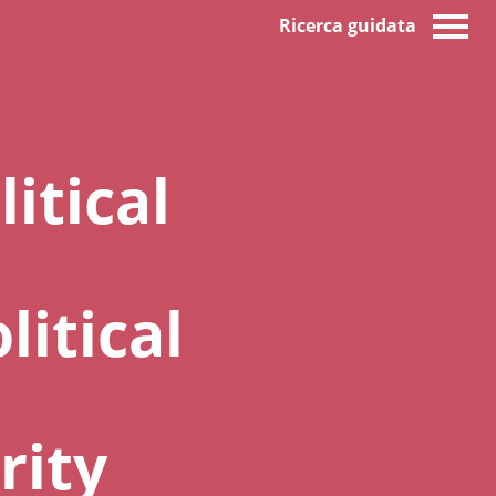
Ricerca guidata
itical
litical
rity