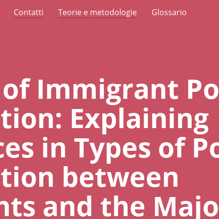
Contatti
Teorie e metodologie
Glossario
of Immigrant Pol
tion: Explaining
es in Types of Po
ation between
ts and the Majo