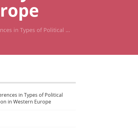
urope
nces in Types of Political …
erences in Types of Political
ion in Western Europe