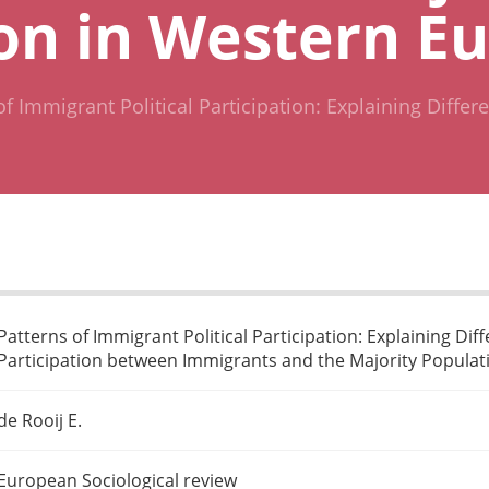
on in Western E
of Immigrant Political Participation: Explaining Differe
Patterns of Immigrant Political Participation: Explaining Diff
Participation between Immigrants and the Majority Populat
de Rooij E.
European Sociological review