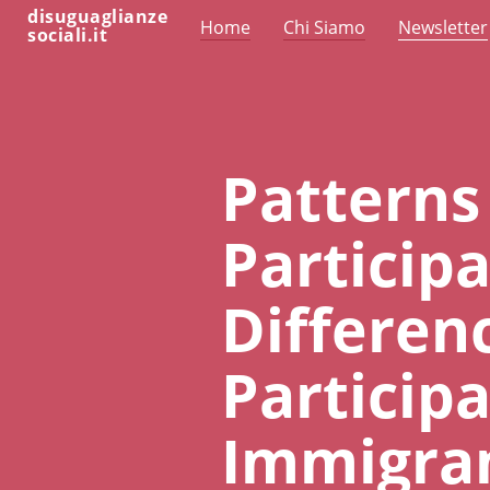
disuguaglianze
Home
Chi Siamo
Newsletter
sociali.it
Patterns 
Participa
Differenc
Particip
Immigran