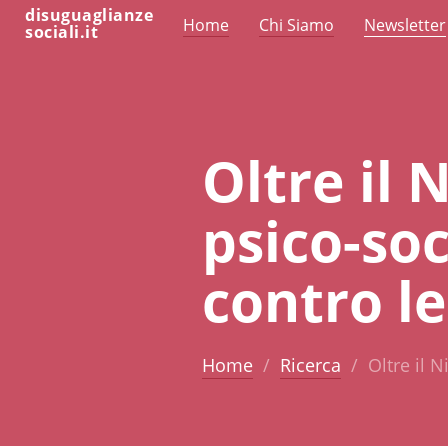
disuguaglianze
Home
Chi Siamo
Newsletter
sociali.it
Oltre il
psico-soc
contro l
Home
Ricerca
Oltre il 