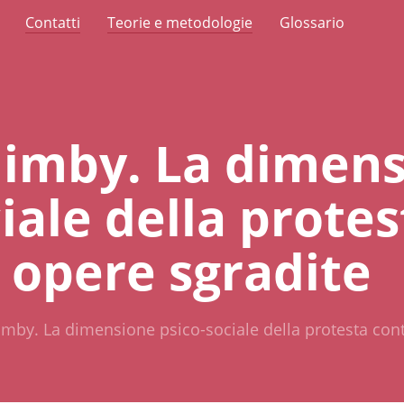
Contatti
Teorie e metodologie
Glossario
 Nimby. La dimen
iale della protes
e opere sgradite
Nimby. La dimensione psico-sociale della protesta cont