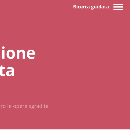
Ricerca guidata
sione
ta
ro le opere sgradite