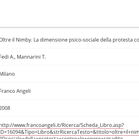
Oltre il Nimby. La dimensione psico-sociale della protesta c
Fedi A., Mannarini T.
Milano
Franco Angeli
2008
http://www.francoangeli.it/Ricerca/Scheda_Libro.asp?
ID=16094&Tipo=Libro&strRicercaTesto=&titolo=oltre+il+n
2Dsociale+della+protesta+contro+le+opere+sgradite