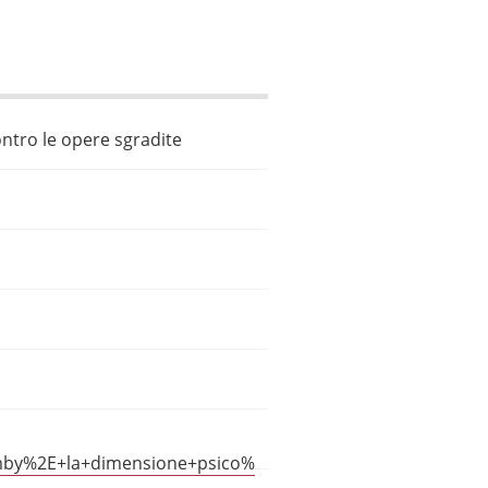
ontro le opere sgradite
imby%2E+la+dimensione+psico%