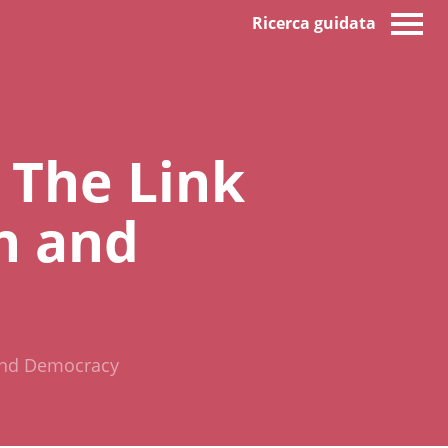
Ricerca guidata
 The Link
n and
 and Democracy