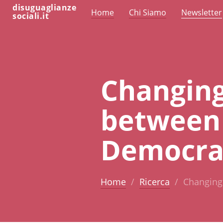
disuguaglianze
Home
Chi Siamo
Newsletter
sociali.it
Changing
between
Democra
Home
Ricerca
Changing