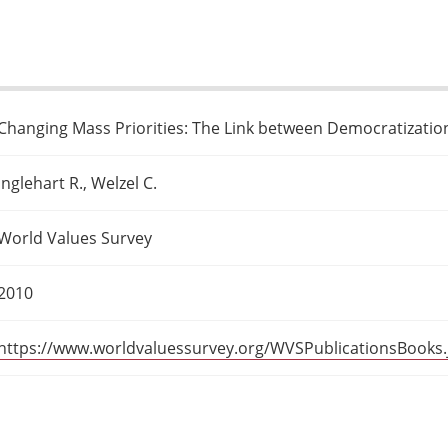
Changing Mass Priorities: The Link between Democratizati
Inglehart R., Welzel C.
World Values Survey
2010
https://www.worldvaluessurvey.org/WVSPublicationsBooks.