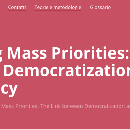
Contatti
Teorie e metodologie
Glossario
 Mass Priorities:
 Democratizatio
cy
 Mass Priorities: The Link between Democratization