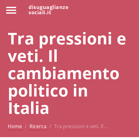
disuguaglianze
sociali.it
Tra pressioni e
veti. Il
cambiamento
politico in
Italia
Home
Ricerca
Tra pressioni e veti. Il …