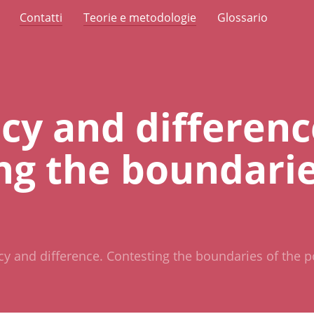
Contatti
Teorie e metodologie
Glossario
y and differenc
ng the boundarie
 and difference. Contesting the boundaries of the po