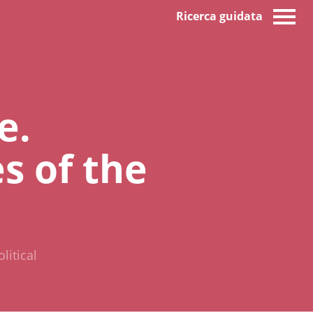
Ricerca guidata
e.
s of the
litical