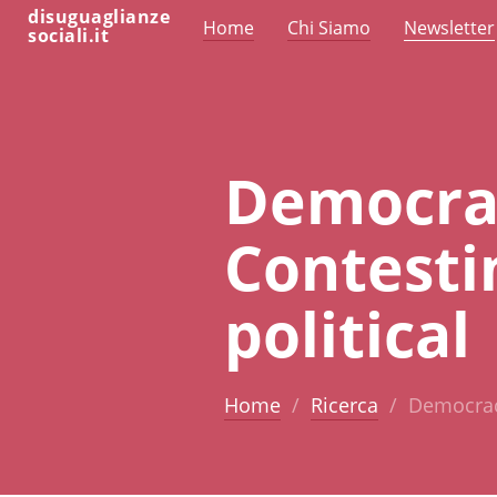
disuguaglianze
Home
Chi Siamo
Newsletter
sociali.it
Democrac
Contesti
political
Home
Ricerca
Democracy