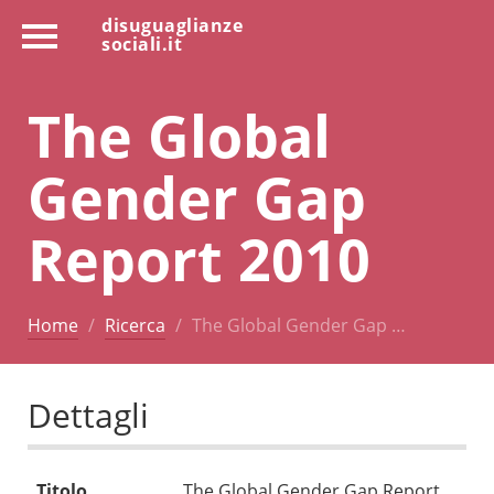
disuguaglianze
sociali.it
The Global
Gender Gap
Report 2010
Home
Ricerca
The Global Gender Gap …
Dettagli
Titolo
The Global Gender Gap Report