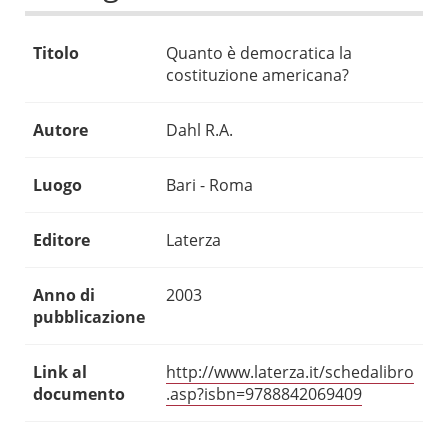
Titolo
Quanto è democratica la
costituzione americana?
Autore
Dahl R.A.
Luogo
Bari - Roma
Editore
Laterza
Anno di
2003
pubblicazione
Link al
http://www.laterza.it/schedalibro
documento
.asp?isbn=9788842069409