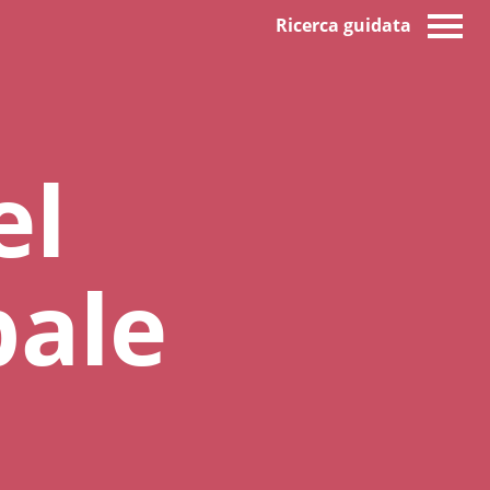
Ricerca guidata
el
bale