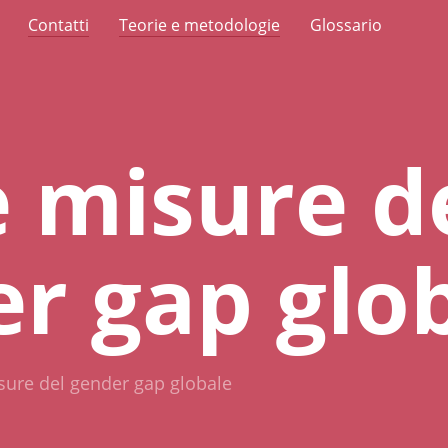
Contatti
Teorie e metodologie
Glossario
e misure d
r gap glo
sure del gender gap globale