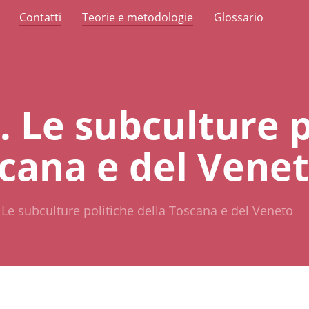
Contatti
Teorie e metodologie
Glossario
. Le subculture p
scana e del Vene
. Le subculture politiche della Toscana e del Veneto