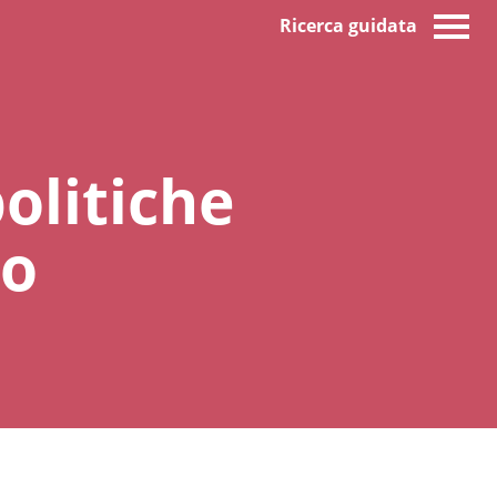
Ricerca guidata
olitiche
to