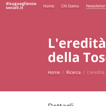
disuguaglianze
Home
Chi Siamo
Newsletter
sociali.it
L'eredità
della To
Home
Ricerca
L'eredità
Dettagli