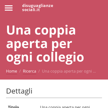
disuguaglianze
sociali.it
Una coppia
aperta per
ogni collegio
Home
Ricerca
Una coppia aperta per ogni …
Dettagli
Titolo
Una coppia aperta per ogni