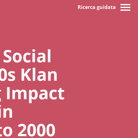
Ricerca guidata
 Social
s Klan
g Impact
in
to 2000