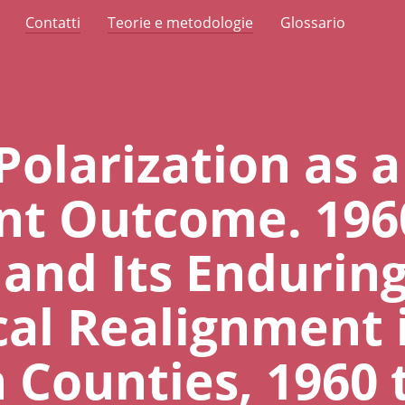
Contatti
Teorie e metodologie
Glossario
 Polarization as a
t Outcome. 1960
 and Its Endurin
cal Realignment 
 Counties, 1960 