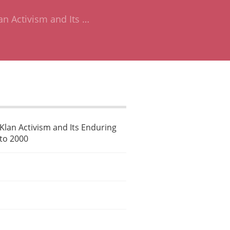
an Activism and Its …
Klan Activism and Its Enduring
 to 2000