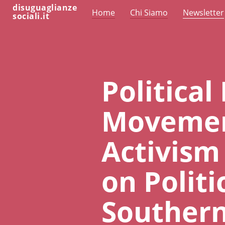
disuguaglianze
Home
Chi Siamo
Newsletter
sociali.it
Political
Movemen
Activism
on Politi
Southern