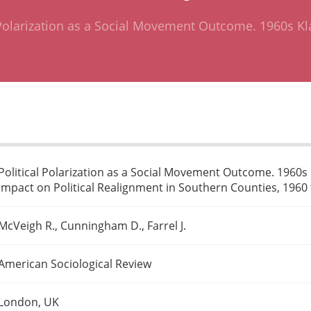
 Polarization as a Social Movement Outcome. 1960s Kl
Political Polarization as a Social Movement Outcome. 1960s 
Impact on Political Realignment in Southern Counties, 1960
McVeigh R., Cunningham D., Farrel J.
American Sociological Review
London, UK