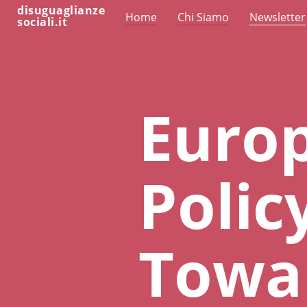
disuguaglianze
Home
Chi Siamo
Newsletter
sociali.it
Europ
Polic
Towa