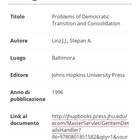
Titolo
Problems of Democratic
Transition and Consolidation
Autore
Linz J.J., Stepan A.
Luogo
Baltimora
Editore
Johns Hopkins University Press
Anno di
1996
pubblicazione
Link al
http://jhupbooks.press.jhu.edu/
documento
ecom/MasterServlet/GetItemDet
ailsHandler?
iN=9780801851582&qty=1&sour