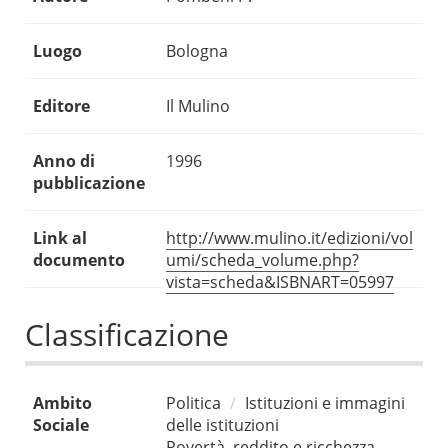
Luogo
Bologna
Editore
Il Mulino
Anno di
1996
pubblicazione
Link al
http://www.mulino.it/edizioni/vol
documento
umi/scheda_volume.php?
vista=scheda&ISBNART=05997
Classificazione
Ambito
Politica
Istituzioni e immagini
Sociale
delle istituzioni
Povertà, reddito e ricchezza