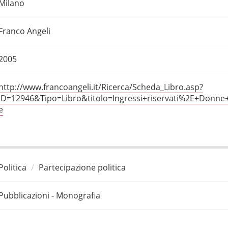
Milano
Franco Angeli
2005
http://www.francoangeli.it/Ricerca/Scheda_Libro.asp?
ID=12946&Tipo=Libro&titolo=Ingressi+riservati%2E+Donne+
e
Politica
Partecipazione politica
Pubblicazioni - Monografia