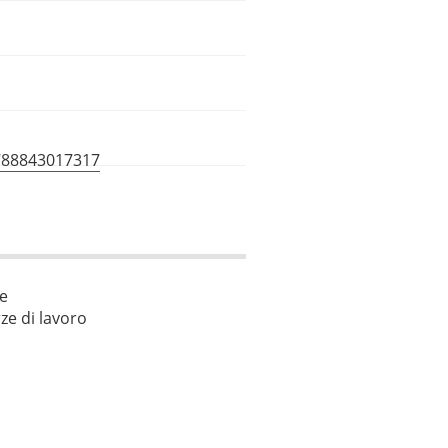
788843017317
le
ze di lavoro