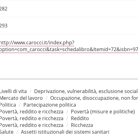
282
293
http://www.carocci.it/index.php?
option=com_carocci&task=schedalibro&Itemid=72&isbn=9
Livelli di vita
Deprivazione, vulnerabilità, esclusione socia
Mercato del lavoro
Occupazione, disoccupazione, non for
Politica
Partecipazione politica
Povertà, reddito e ricchezza
Povertà (misure e politiche)
Povertà, reddito e ricchezza
Reddito
Povertà, reddito e ricchezza
Ricchezza
Salute
Assetti istituzionali dei sistemi sanitari