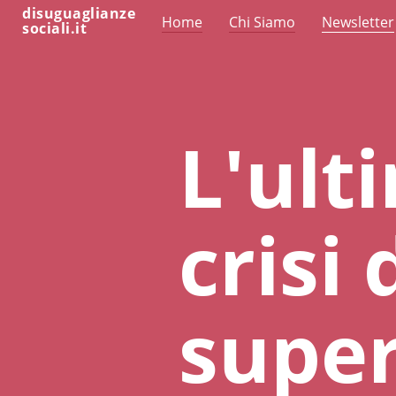
disuguaglianze
Home
Chi Siamo
Newsletter
sociali.it
L'ult
crisi 
supe