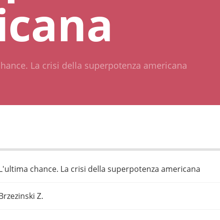
icana
chance. La crisi della superpotenza americana
L'ultima chance. La crisi della superpotenza americana
Brzezinski Z.