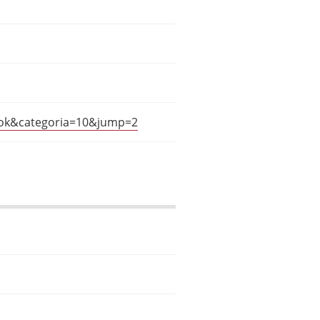
t=ok&categoria=10&jump=2