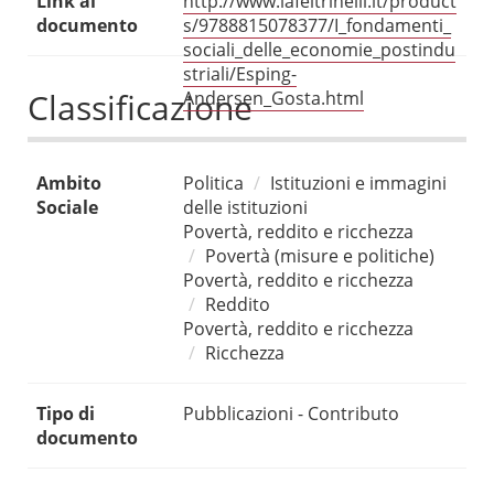
Link al
http://www.lafeltrinelli.it/product
documento
s/9788815078377/I_fondamenti_
sociali_delle_economie_postindu
striali/Esping-
Classificazione
Andersen_Gosta.html
Ambito
Politica
Istituzioni e immagini
Sociale
delle istituzioni
Povertà, reddito e ricchezza
Povertà (misure e politiche)
Povertà, reddito e ricchezza
Reddito
Povertà, reddito e ricchezza
Ricchezza
Tipo di
Pubblicazioni - Contributo
documento