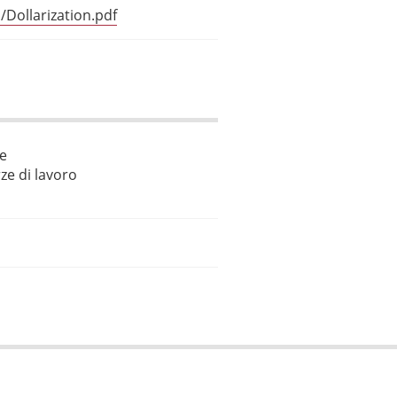
/Dollarization.pdf
le
ze di lavoro