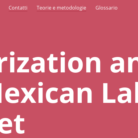
Contatti
Teorie e metodologie
Glossario
rization a
exican La
et