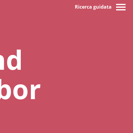
Ricerca guidata
nd
bor