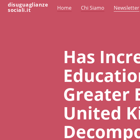
disuguaglianze
Home
Chi Siamo
Newsletter
sociali.it
Has Inc
Educatio
Greater 
United K
Decompos