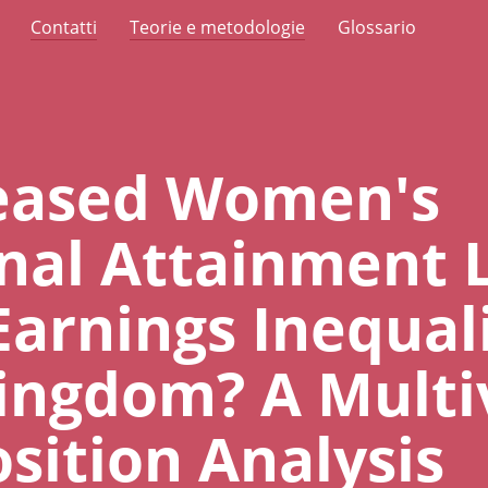
Contatti
Teorie e metodologie
Glossario
reased Women's
nal Attainment 
Earnings Inequali
ingdom? A Multi
ition Analysis