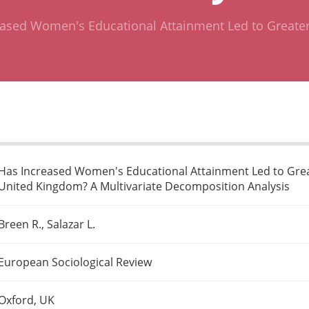
ased Women's Educational Attainment Led to Greater 
Has Increased Women's Educational Attainment Led to Great
United Kingdom? A Multivariate Decomposition Analysis
Breen R., Salazar L.
European Sociological Review
Oxford, UK