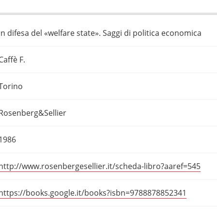
In difesa del «welfare state». Saggi di politica economica
Caffè F.
Torino
Rosenberg&Sellier
1986
http://www.rosenbergesellier.it/scheda-libro?aaref=545
https://books.google.it/books?isbn=9788878852341