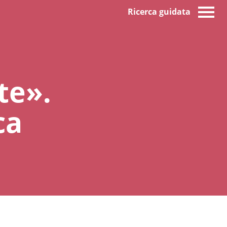
Ricerca guidata
te».
ca