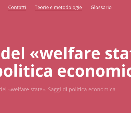
Contatti
Teorie e metodologie
Glossario
 del «welfare sta
politica economi
 del «welfare state». Saggi di politica economica