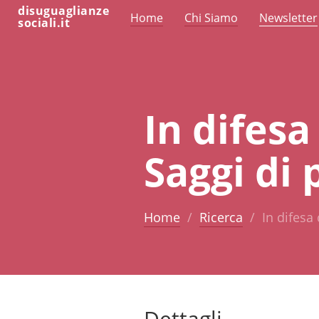
disuguaglianze
Home
Chi Siamo
Newsletter
sociali.it
In difesa
Saggi di 
Home
Ricerca
In difesa
Dettagli