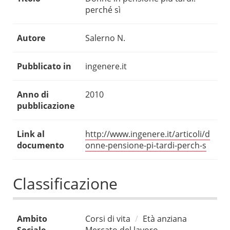
perché sì
Autore
Salerno N.
Pubblicato in
ingenere.it
Anno di
2010
pubblicazione
Link al
http://www.ingenere.it/articoli/d
documento
onne-pensione-pi-tardi-perch-s
Classificazione
Ambito
Corsi di vita
Età anziana