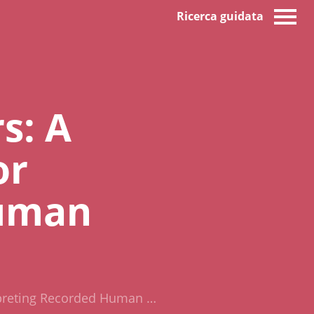
Ricerca guidata
s: A
or
Human
rpreting Recorded Human …