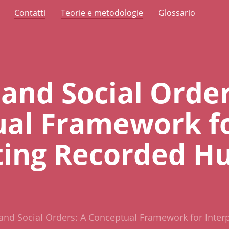
Contatti
Teorie e metodologie
Glossario
 and Social Order
al Framework f
ting Recorded 
 and Social Orders: A Conceptual Framework for Inte