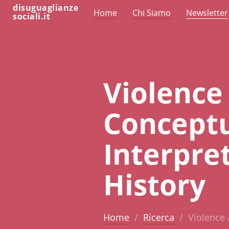
disuguaglianze
Home
Chi Siamo
Newsletter
sociali.it
Violence
Conceptu
Interpre
History
Home
Ricerca
Violence