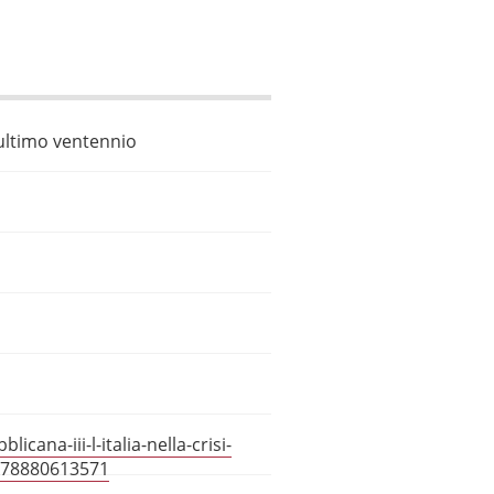
L'ultimo ventennio
licana-iii-l-italia-nella-crisi-
/978880613571