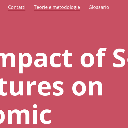
Contatti
Teorie e metodologie
Glossario
mpact of S
tures on
omic