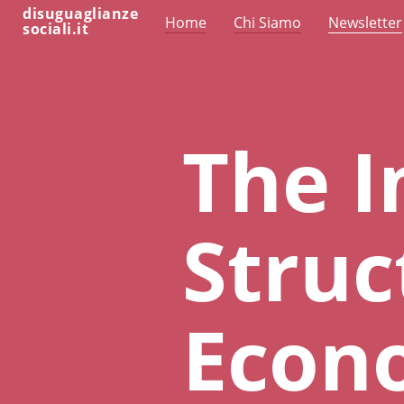
disuguaglianze
Home
Chi Siamo
Newsletter
sociali.it
The I
Struc
Econ