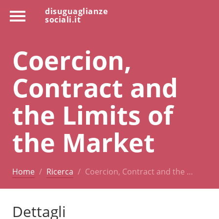
disuguaglianze
sociali.it
Coercion,
Contract and
the Limits of
the Market
Home
Ricerca
Coercion, Contract and the …
Dettagli