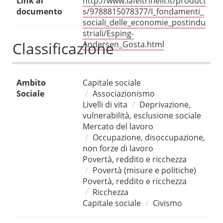
Link al
http://www.lafeltrinelli.it/product
documento
s/9788815078377/I_fondamenti_
sociali_delle_economie_postindu
striali/Esping-
Classificazione
Andersen_Gosta.html
Ambito
Capitale sociale
Sociale
Associazionismo
Livelli di vita
Deprivazione,
vulnerabilità, esclusione sociale
Mercato del lavoro
Occupazione, disoccupazione,
non forze di lavoro
Povertà, reddito e ricchezza
Povertà (misure e politiche)
Povertà, reddito e ricchezza
Ricchezza
Capitale sociale
Civismo