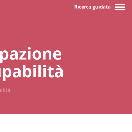
Ricerca guidata
upazione
pabilità
ilità