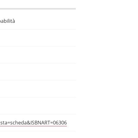
abilità
?vista=scheda&ISBNART=06306