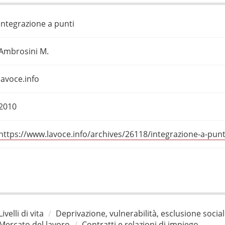
Integrazione a punti
Ambrosini M.
lavoce.info
2010
https://www.lavoce.info/archives/26118/integrazione-a-punt
Livelli di vita
Deprivazione, vulnerabilità, esclusione socia
Mercato del lavoro
Contratti e relazioni di impiego