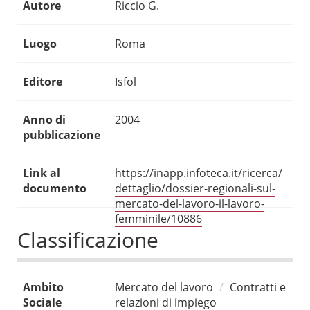
Autore
Riccio G.
Luogo
Roma
Editore
Isfol
Anno di
2004
pubblicazione
Link al
https://inapp.infoteca.it/ricerca/
documento
dettaglio/dossier-regionali-sul-
mercato-del-lavoro-il-lavoro-
femminile/10886
Classificazione
Ambito
Mercato del lavoro
Contratti e
Sociale
relazioni di impiego