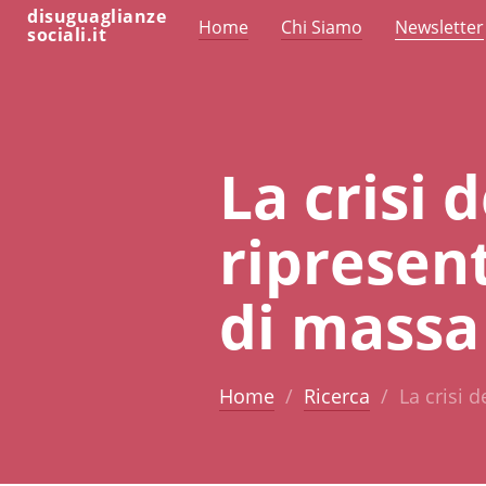
disuguaglianze
Home
Chi Siamo
Newsletter
sociali.it
La crisi d
ripresen
di massa
Home
Ricerca
La crisi 