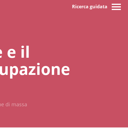
Ricerca guidata
 e il
cupazione
one di massa