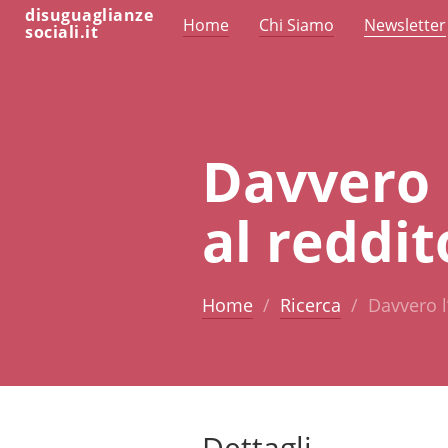
disuguaglianze
Home
Chi Siamo
Newsletter
sociali.it
Davvero 
al reddit
Home
Ricerca
Davvero l
Dettagli