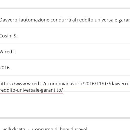
Davvero l’automazione condurrà al reddito universale garan
Cosini S.
Wired.it
2016
https://www.wired.it/economia/lavoro/2016/11/07/davvero-
reddito-universale-garantito/
Livelli di vita
Consumo di beni durevoli