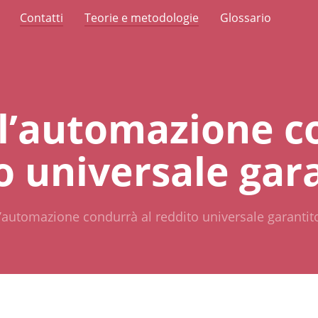
Contatti
Teorie e metodologie
Glossario
l’automazione c
o universale gar
’automazione condurrà al reddito universale garantit