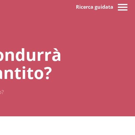
Ricerca guidata
ondurrà
antito?
o?