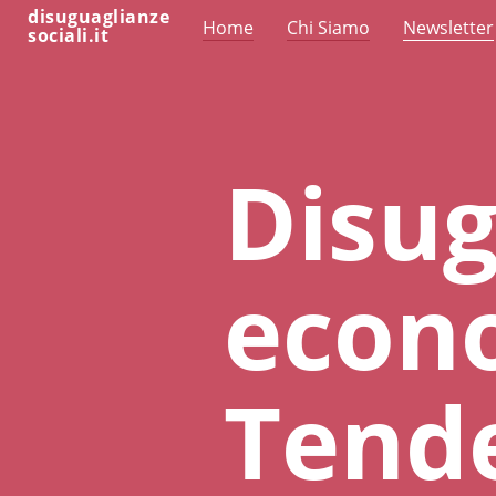
disuguaglianze
Home
Chi Siamo
Newsletter
sociali.it
Disug
econ
Tend