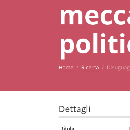
mecc
polit
Home
Ricerca
Disuguag
Dettagli
Titolo