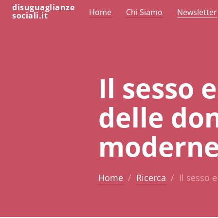
disuguaglianze
Home
Chi Siamo
Newsletter
sociali.it
Il sesso 
delle don
modern
Home
Ricerca
Il sesso 