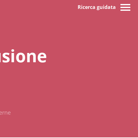
Ricerca guidata
lusione
derne