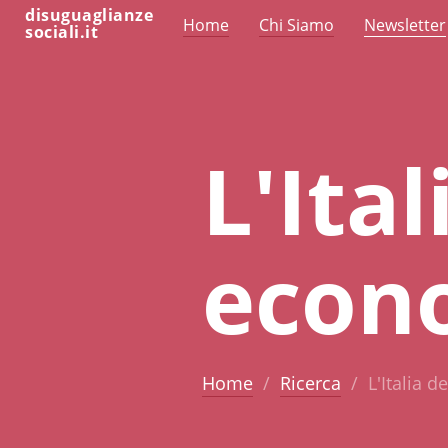
disuguaglianze
Home
Chi Siamo
Newsletter
sociali.it
L'Ita
econ
Home
Ricerca
L'Italia 