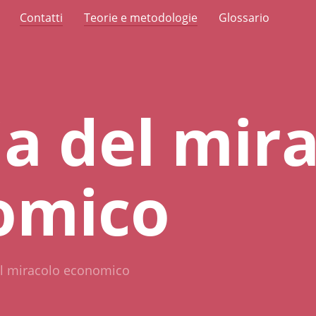
Contatti
Teorie e metodologie
Glossario
lia del mir
omico
del miracolo economico