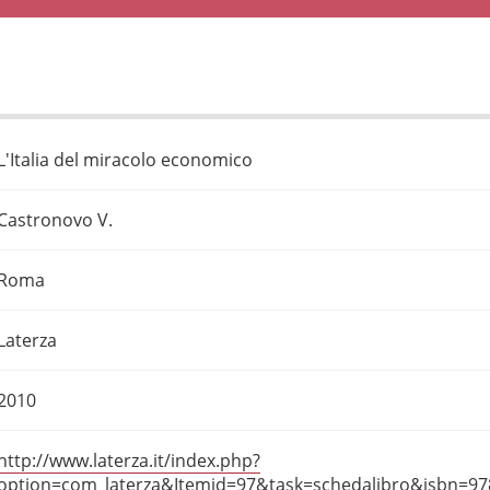
L'Italia del miracolo economico
Castronovo V.
Roma
Laterza
2010
http://www.laterza.it/index.php?
option=com_laterza&Itemid=97&task=schedalibro&isbn=9