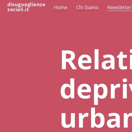
disuguaglianze
Home
Chi Siamo
Newsletter
sociali.it
Relat
depri
urban