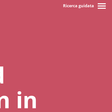
Ricerca guidata
d
n in