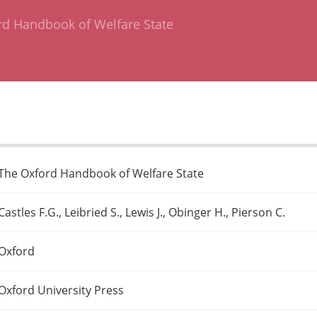
rd Handbook of Welfare State
The Oxford Handbook of Welfare State
Castles F.G., Leibried S., Lewis J., Obinger H., Pierson C.
Oxford
Oxford University Press