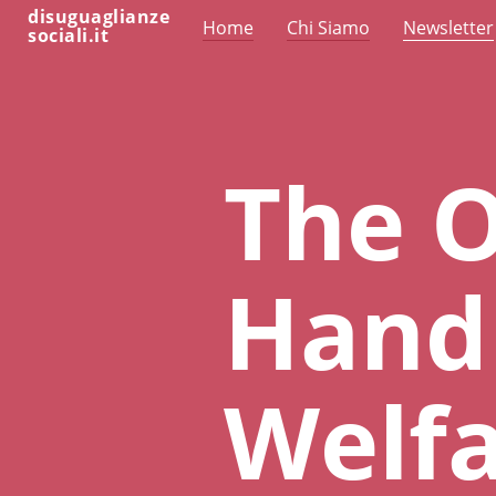
disuguaglianze
Home
Chi Siamo
Newsletter
sociali.it
The 
Hand
Welfa