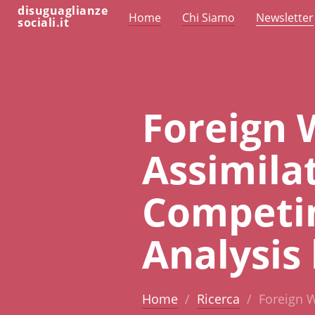
disuguaglianze
Home
Chi Siamo
Newsletter
sociali.it
Foreign W
Assimila
Competin
Analysis
Home
Ricerca
Foreign W