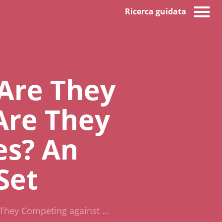
Ricerca guidata
 Are They
Are They
es? An
Set
e They Competing against …