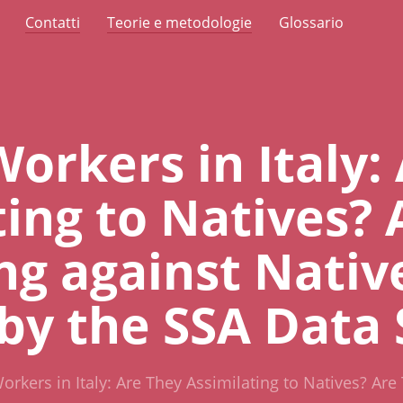
Contatti
Teorie e metodologie
Glossario
orkers in Italy:
ting to Natives? 
g against Nativ
 by the SSA Data 
orkers in Italy: Are They Assimilating to Natives? Ar