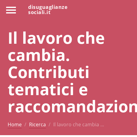
disuguaglianze
sociali.it
Il lavoro che
cambia.
Contributi
tematici e
raccomandazion
Home
Ricerca
Il lavoro che cambia …