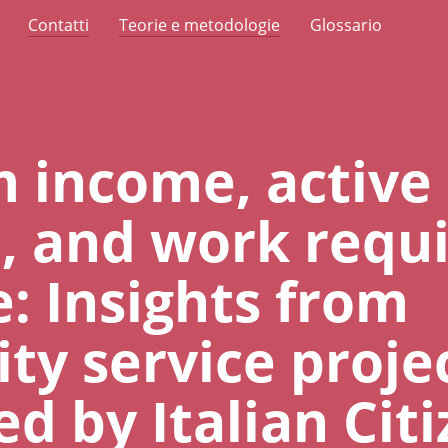
Contatti
Teorie e metodologie
Glossario
 income, active
n, and work req
: Insights from
y service proje
d by Italian Cit