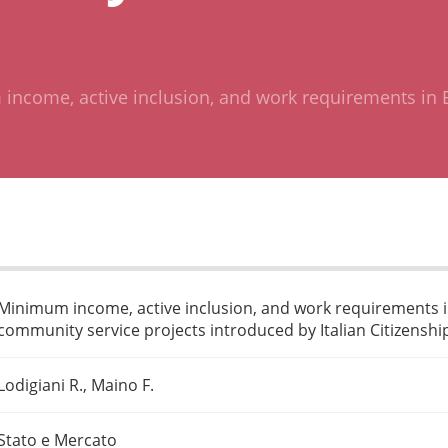
ncome, active inclusion, and work requirements in 
Minimum income, active inclusion, and work requirements i
community service projects introduced by Italian Citizensh
Lodigiani R., Maino F.
Stato e Mercato