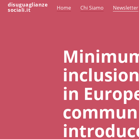
disuguaglianze
Home
Chi Siamo
Newsletter
sociali.it
Minimum
inclusio
in Europe
communit
introduce