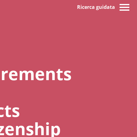
Ricerca guidata
uirements
cts
izenship