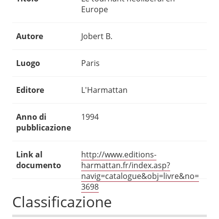
Europe
Autore
Jobert B.
Luogo
Paris
Editore
L'Harmattan
Anno di
1994
pubblicazione
Link al
http://www.editions-
documento
harmattan.fr/index.asp?
navig=catalogue&obj=livre&no=
3698
Classificazione