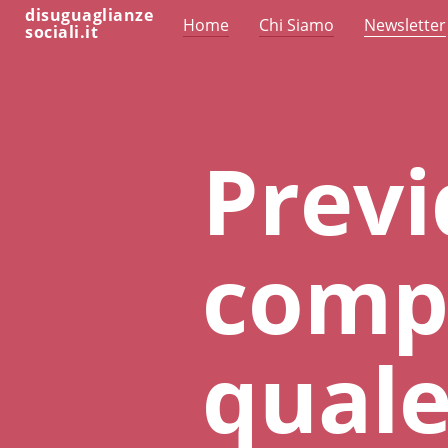
disuguaglianze
Home
Chi Siamo
Newsletter
sociali.it
Prev
comp
quale