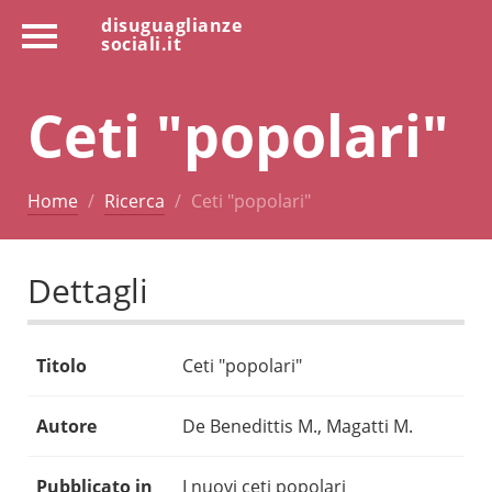
disuguaglianze
sociali.it
Ceti "popolari"
Home
Ricerca
Ceti "popolari"
Dettagli
Titolo
Ceti "popolari"
Autore
De Benedittis M., Magatti M.
Pubblicato in
I nuovi ceti popolari