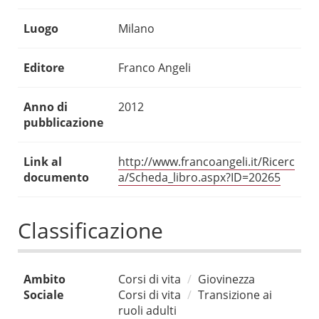
Luogo
Milano
Editore
Franco Angeli
Anno di
2012
pubblicazione
Link al
http://www.francoangeli.it/Ricerc
documento
a/Scheda_libro.aspx?ID=20265
Classificazione
Ambito
Corsi di vita
Giovinezza
Sociale
Corsi di vita
Transizione ai
ruoli adulti