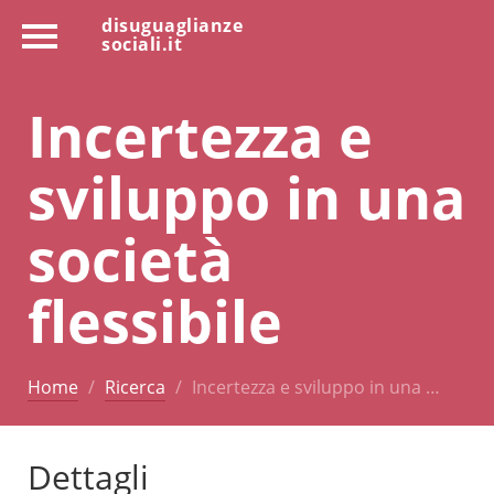
disuguaglianze
sociali.it
Incertezza e
sviluppo in una
società
flessibile
Home
Ricerca
Incertezza e sviluppo in una …
Dettagli