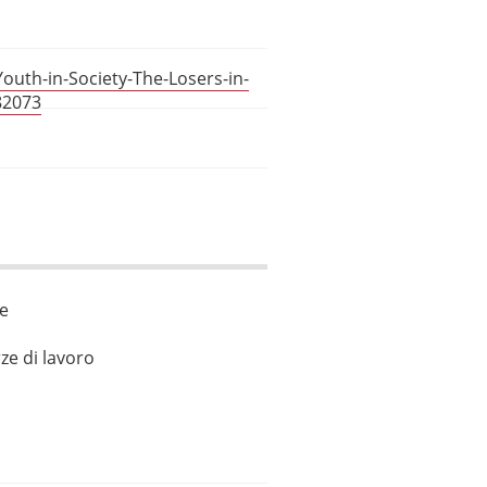
outh-in-Society-The-Losers-in-
82073
le
ze di lavoro