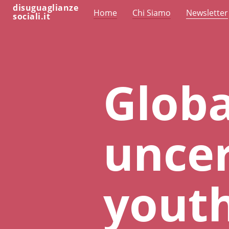
disuguaglianze
Home
Chi Siamo
Newsletter
sociali.it
Globa
uncer
youth