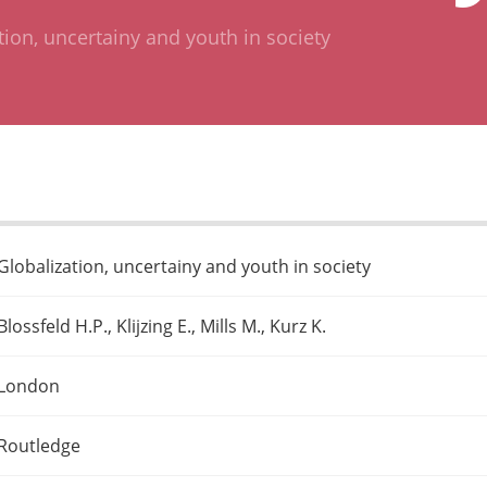
tion, uncertainy and youth in society
Globalization, uncertainy and youth in society
Blossfeld H.P., Klijzing E., Mills M., Kurz K.
London
Routledge