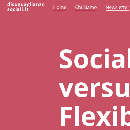
disuguaglianze
Home
Chi Siamo
Newsletter
sociali.it
Socia
vers
Flexib