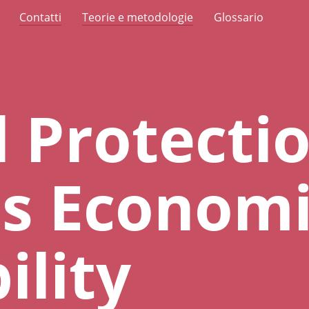
Contatti
Teorie e metodologie
Glossario
l Protecti
us Econom
ility