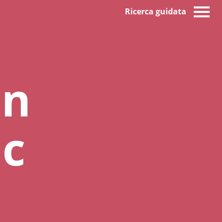
Ricerca guidata
on
ic