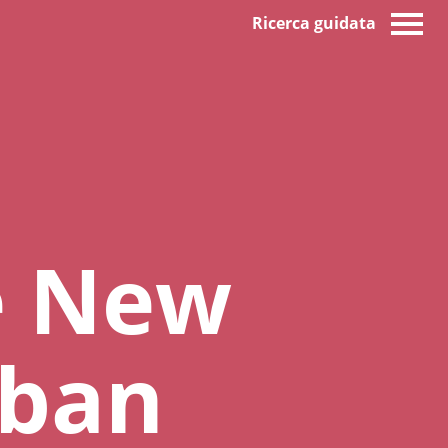
Ricerca guidata
e New
rban