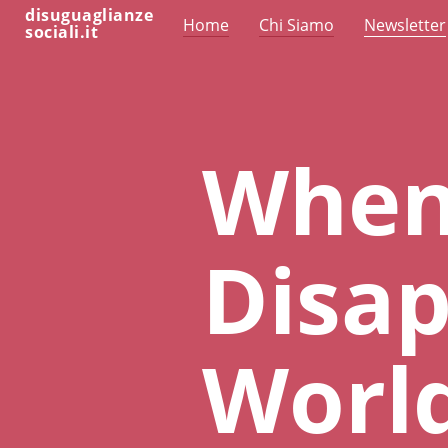
disuguaglianze
Home
Chi Siamo
Newsletter
sociali.it
When
Disap
World