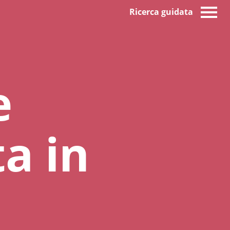
Ricerca guidata
e
ta in