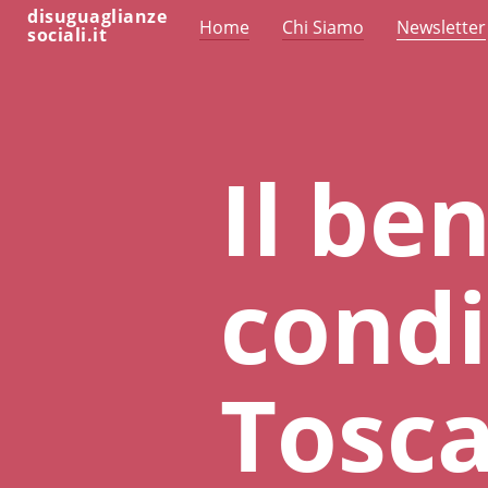
disuguaglianze
Home
Chi Siamo
Newsletter
sociali.it
Il be
condi
Tosc