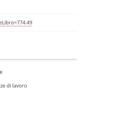
ceLibro=774.49
le
ze di lavoro