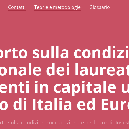
Contatti
Teorie e metodologie
Glossario
orto sulla condiz
nale dei laureat
enti in capitale
o di Italia ed Eu
rto sulla condizione occupazionale dei laureati. Inve