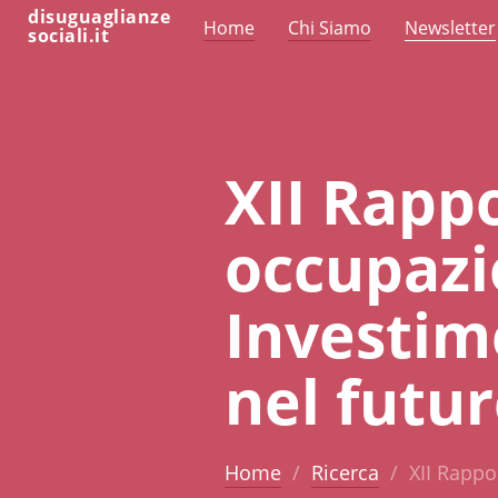
disuguaglianze
Home
Chi Siamo
Newsletter
sociali.it
XII Rapp
occupazio
Investim
nel futur
Home
Ricerca
XII Rappo