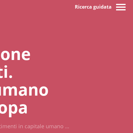
Ricerca guidata
ione
i.
 umano
ropa
stimenti in capitale umano …